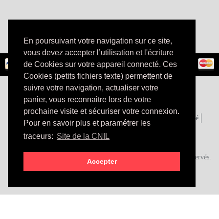
En poursuivant votre navigation sur ce site,
vous devez accepter l’utilisation et l'écriture
de Cookies sur votre appareil connecté. Ces
Cookies (petits fichiers texte) permettent de
suivre votre navigation, actualiser votre
panier, vous reconnaitre lors de votre
prochaine visite et sécuriser votre connexion.
Plan du site
Mentions légales
Livraison
Cgv
Confidentialité
Pour en savoir plus et paramétrer les
Paiement
Trouvez-nous
traceurs:
Site de la CNIL
Copyright © 2026 Just-Unik
Boutique en ligne Just Unik, entreprise individuelle. Tous droits réservés.
Accepter
Dépôt de marque à l'INPI depuis 2015
Le site web est développé par
thierrylaval.dev